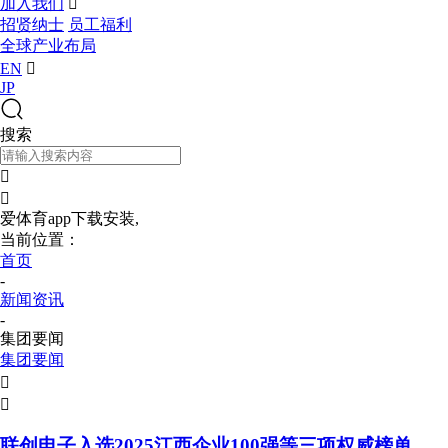
加入我们

招贤纳士
员工福利
全球产业布局
EN

JP
搜索


爱体育app下载安装,
当前位置：
首页
-
新闻资讯
-
集团要闻
集团要闻


联创电子入选2025江西企业100强等三项权威榜单