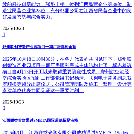
续的科技创新能力，强势上榜，位列江西民营企业第38位、制
造业民营企业第28位，充分彰显公司在江西省民营企业中的良
好发展态势与综合实力。
2025/10/23

郑州联创智造产业园项目一期厂房喜封金顶
2025年10月18日10时36分，在各方代表的共同见证下，郑州联
创智造产业园项目一期厂房顺利完成主体结构封顶，标志着该
项目自4月13日开工以来取得重要阶段性成果。郑州航空港经
济综合实验区招商工作部党组书记杨清、联创电子常务副总裁
罗顺根等领导出席仪式，公司管理团队及施工、监理、设计等
参建单位代表共同见证这一重要时刻。
2025/10/23

江西联益首次通过SMETA国际道德贸易审核
2025年9月，江西联益光学有限公司成功通过SMETA（Sedex