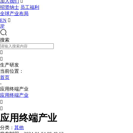
加入我们

招贤纳士
员工福利
全球产业布局
EN

JP
搜索


生产研发
当前位置：
首页
-
应用终端产业
应用终端产业


应用终端产业
分类：
其他